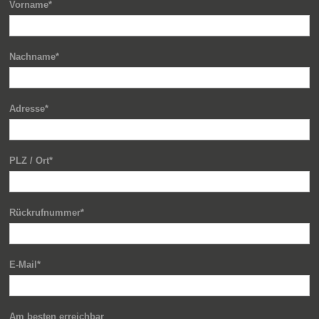
Vorname*
Nachname*
Adresse*
PLZ / Ort*
Rückrufnummer*
E-Mail*
Am besten erreichbar